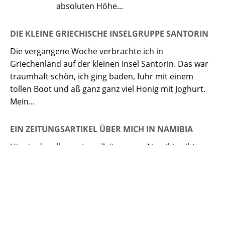
absoluten Höhe...
DIE KLEINE GRIECHISCHE INSELGRUPPE SANTORIN
Die vergangene Woche verbrachte ich in
Griechenland auf der kleinen Insel Santorin. Das war
traumhaft schön, ich ging baden, fuhr mit einem
tollen Boot und aß ganz ganz viel Honig mit Joghurt.
Mein...
EIN ZEITUNGSARTIKEL ÜBER MICH IN NAMIBIA
Hier in der allgemeinen Zeitung von Namibia gibt es
einen tollen Artikel über mich und mein Kinderbuch :)
Darüber freue ich mich riesig und hoffe wirklich, bald
wieder in dieses wunderschöne Land z...
TÜTE REIST ZUR F.RE.E NACH MÜNCHEN